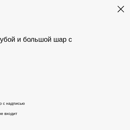
лубой и большой шар с
р с надписью
не входит