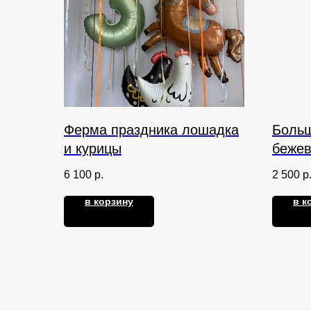
Ферма праздника лошадка
Больш
и курицы
бежев
6 100
р.
2 500
р
в корзину
в к