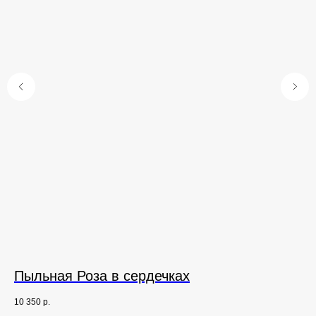
Пыльная Роза в сердечках
П
10 350
р.
5 1