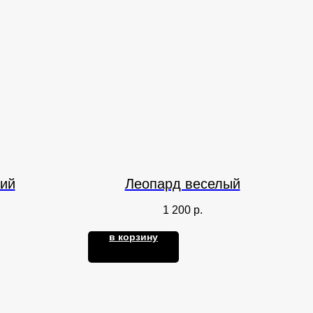
ий
Леопард веселый
1 200
р.
в корзину