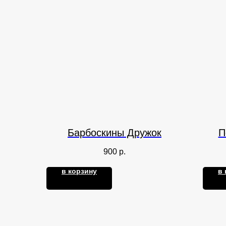
Барбоскины Дружок
П
900
р.
в корзину
в 