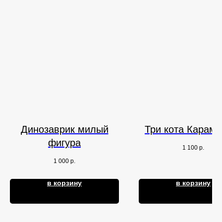
Динозаврик милый
Три кота Караме
фигура
1 100
р.
1 000
р.
в корзину
в корзину