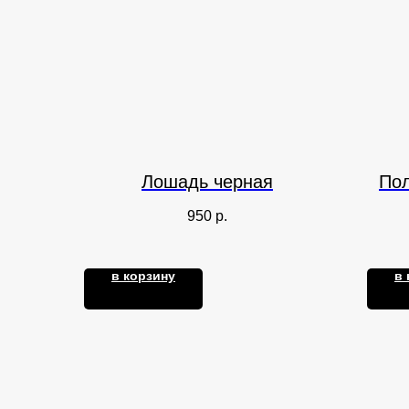
Лошадь черная
По
950
р.
в корзину
в 