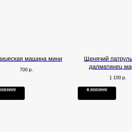
лицеская машина мини
Щенячий патруль
далматинец м
700
р.
1 100
р.
корзину
в корзину