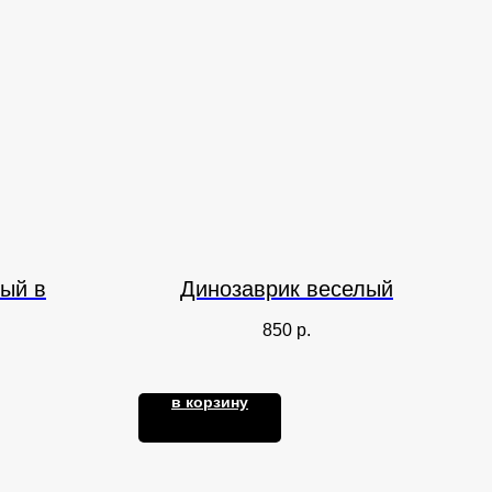
ый в
Динозаврик веселый
850
р.
в корзину