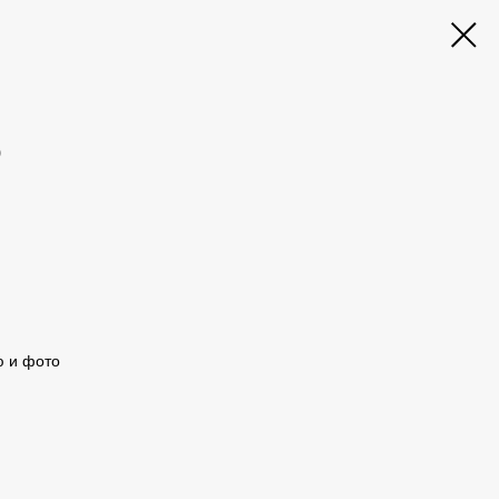
о
ю и фото