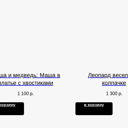
ша и медведь: Маша в
Леопард весел
платье с хвостиками
колпачке
1 100
р.
1 300
р.
корзину
в корзину