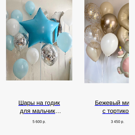
Шары на годик
Бежевый миш
для мальчика
с тортиком
звезда и цифра
5 600
р.
3 450
р.